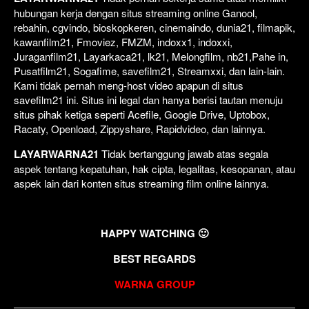
hubungan kerja dengan situs streaming online Ganool,
rebahin, cgvindo, bioskopkeren, cinemaindo, dunia21, filmapik,
kawanfilm21, Fmoviez, FMZM, indoxx1, indoxxi,
Juraganfilm21, Layarkaca21, lk21, Melongfilm, nb21,Pahe in,
Pusatfilm21, Sogafime, savefilm21, Streamxxi, dan lain-lain.
Kami tidak pernah meng-host video apapun di situs
savefilm21 ini. Situs ini legal dan hanya berisi tautan menuju
situs pihak ketiga seperti Acefile, Google Drive, Uptobox,
Racaty, Openload, Zippyshare, Rapidvideo, dan lainnya.
LAYARWARNA21
Tidak bertanggung jawab atas segala
aspek tentang kepatuhan, hak cipta, legalitas, kesopanan, atau
aspek lain dari konten situs streaming film online lainnya.
HAPPY WATCHING 🙂
BEST REGARDS
WARNA GROUP