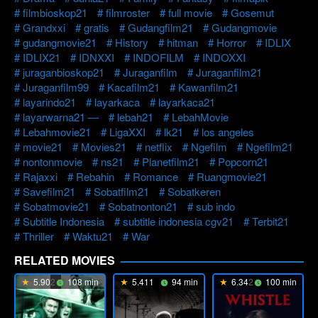
filmbioskop21
filmroster
full movie
Gosemut
Grandxxi
gratis
Gudangfilm21
Gudangmovie
gudangmovie21
History
hitman
Horror
IDLIX
IDLIX21
IDNXXI
INDOFILM
INDOXXI
juraganbioskop21
Juraganfilm
Juraganfilm21
Juraganfilm99
Kacafilm21
Kawanfilm21
layarindo21
layarkaca
layarkaca21
layarwarna21 —
lebah21
LebahMovie
Lebahmovie21
LigaXXI
lk21
los angeles
movie21
Movies21
netflix
Ngefilm
Ngefilm21
nontonmovie
ns21
Planetfilm21
Popcorn21
Rajaxxi
Rebahin
Romance
Ruangmovie21
Savefilm21
Sobatfilm21
Sobatkeren
Sobatmovie21
Sobatnonton21
sub indo
Subtitle Indonesia
subtitle indonesia cgv21
Terbit21
Thriller
Waktu21
War
RELATED MOVIES
5.902
108 min
5.411
94 min
6.342
100 min