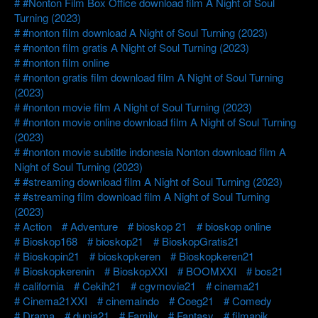
#Nonton Film Box Office download film A Night of Soul
Turning (2023)
#nonton film download A Night of Soul Turning (2023)
#nonton film gratis A Night of Soul Turning (2023)
#nonton film online
#nonton gratis film download film A Night of Soul Turning
(2023)
#nonton movie film A Night of Soul Turning (2023)
#nonton movie online download film A Night of Soul Turning
(2023)
#nonton movie subtitle indonesia Nonton download film A
Night of Soul Turning (2023)
#streaming download film A Night of Soul Turning (2023)
#streaming film download film A Night of Soul Turning
(2023)
Action
Adventure
bioskop 21
bioskop online
Bioskop168
bioskop21
BioskopGratis21
Bioskopin21
bioskopkeren
Bioskopkeren21
Bioskopkerenin
BioskopXXI
BOOMXXI
bos21
california
Cekih21
cgvmovie21
cinema21
Cinema21XXI
cinemaindo
Coeg21
Comedy
Drama
dunia21
Family
Fantasy
filmapik