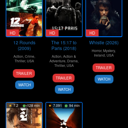
HD
HD
HD
12 Rounds
The 15:17 to
Whistle (2026)
(2009)
Paris (2018)
Horror
,
Mystery
,
Ireland
,
USA
Action
,
Crime
,
Action
,
Action &
Thriller
,
USA
Adventure
,
Drama
,
20
Corin
Thriller
,
USA
TRAILER
19
Renny
Jan
Hardy
TRAILER
7
Clint
Mar
Harlin
2026
TRAILER
WATCH
Feb
Eastwood
2009
WATCH
2018
WATCH
7.2
128 min
7.091
94 min