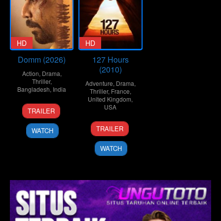
HD
HD
Domm (2026)
127 Hours
(2010)
Action
,
Drama
,
Thriller
,
Adventure
,
Drama
,
Bangladesh
,
India
Thriller
,
France
,
United Kingdom
,
21
Redoan
USA
TRAILER
Mar
Rony
12
Danny
2026
TRAILER
WATCH
Nov
Boyle
2010
WATCH