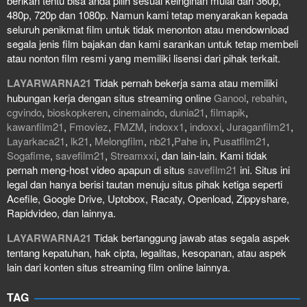
berikan tentu bisa anda pilih sesuai keinginan mulai dari 360p,
480p, 720p dan 1080p. Namun kami tetap menyarakan kepada
seluruh penikmat film untuk tidak menonton atau mendownload
segala jenis film bajakan dan kami sarankan untuk tetap membeli
atau nonton film resmi yang memiliki lisensi dari pihak terkait.
LAYARWARNA21
Tidak pernah bekerja sama atau memiliki
hubungan kerja dengan situs streaming online
Ganool
,
rebahin
,
cgvindo
,
bioskopkeren
,
cinemaindo
,
dunia21
,
filmapik
,
kawanfilm21
,
Fmoviez
,
FMZM
,
indoxx1
,
indoxxi
,
Juraganfilm21
,
Layarkaca21
,
lk21
,
Melongfilm
,
nb21
,
Pahe in
,
Pusatfilm21
,
Sogafime
,
savefilm21
,
Streamxxi
, dan lain-lain. Kami tidak
pernah meng-host video apapun di situs
savefilm21
ini. Situs ini
legal dan hanya berisi tautan menuju situs pihak ketiga seperti
Acefile, Google Drive, Uptobox, Racaty, Openload, Zippyshare,
Rapidvideo, dan lainnya.
LAYARWARNA21
Tidak bertanggung jawab atas segala aspek
tentang kepatuhan, hak cipta, legalitas, kesopanan, atau aspek
lain dari konten situs streaming film online lainnya.
TAG