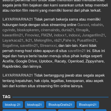
segala jenis film bajakan dan kami sarankan untuk tetap membeli
atau nonton film resmi yang memiliki lisensi dari pihak terkait.
LAYARWARNA21
Tidak pernah bekerja sama atau memiliki
hubungan kerja dengan situs streaming online
Ganool
,
rebahin
,
cgvindo
,
bioskopkeren
,
cinemaindo
,
dunia21
,
filmapik
,
kawanfilm21
,
Fmoviez
,
FMZM
,
indoxx1
,
indoxxi
,
Juraganfilm21
,
Layarkaca21
,
lk21
,
Melongfilm
,
nb21
,
Pahe in
,
Pusatfilm21
,
Sogafime
,
savefilm21
,
Streamxxi
, dan lain-lain. Kami tidak
pernah meng-host video apapun di situs
savefilm21
ini. Situs ini
legal dan hanya berisi tautan menuju situs pihak ketiga seperti
Acefile, Google Drive, Uptobox, Racaty, Openload, Zippyshare,
Rapidvideo, dan lainnya.
LAYARWARNA21
Tidak bertanggung jawab atas segala aspek
tentang kepatuhan, hak cipta, legalitas, kesopanan, atau aspek
lain dari konten situs streaming film online lainnya.
TAG
bioskop 21
bioskop21
BioskopGratis21
Bioskopin21