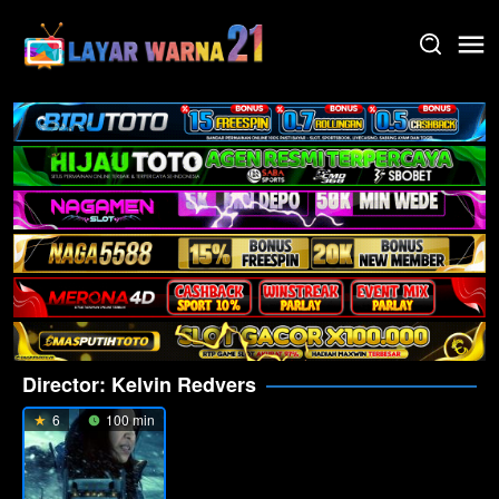
Skip
to
content
Director:
Kelvin Redvers
6
100 min