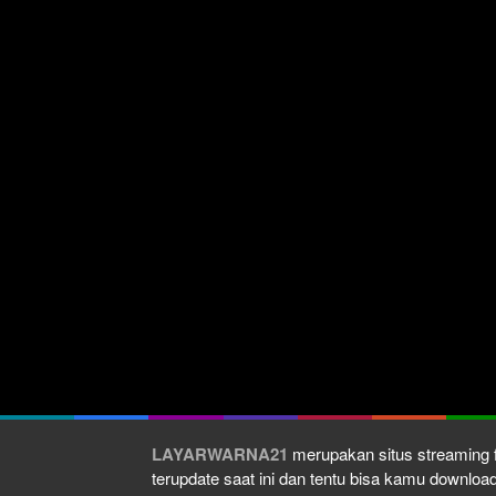
LAYARWARNA21
merupakan situs streaming f
terupdate saat ini dan tentu bisa kamu downlo