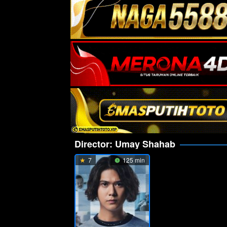
Director:
Umay Shahab
7
125 min