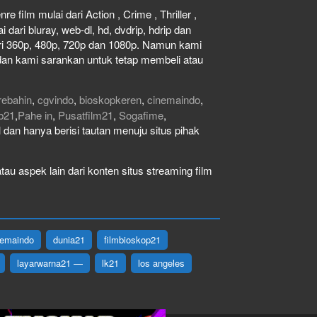
e film mulai dari Action , Crime , Thriller ,
dari bluray, web-dl, hd, dvdrip, hdrip dan
dari 360p, 480p, 720p dan 1080p. Namun kami
dan kami sarankan untuk tetap membeli atau
rebahin
,
cgvindo
,
bioskopkeren
,
cinemaindo
,
b21
,
Pahe in
,
Pusatfilm21
,
Sogafime
,
gal dan hanya berisi tautan menuju situs pihak
au aspek lain dari konten situs streaming film
nemaindo
dunia21
filmbioskop21
layarwarna21 —
lk21
los angeles