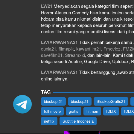
LW21
Menyediakan segala kategori film seperti f
Horror Ataupun Comedy bisa kamu tonton serta do
hdcam bisa kamu nikmati disini dan untuk resol
tetap menyarakan kepada seluruh penikmat film
nonton film resmi yang memiliki lisensi dari piha
LAYARWARNA21
Tidak pernah bekerja sama 
dunia21
,
filmapik
,
kawanfilm21
,
Fmoviez
,
FMZ
savefilm21
,
Streamxxi
, dan lain-lain. Kami tid
ketiga seperti Acefile, Google Drive, Uptobox, 
LAYARWARNA21
Tidak bertanggung jawab atas
online lainnya.
TAG
bioskop 21
bioskop21
BioskopGratis21
full movie
gratis
hitman
IDLIX
IDLI
netflix
Subtitle Indonesia