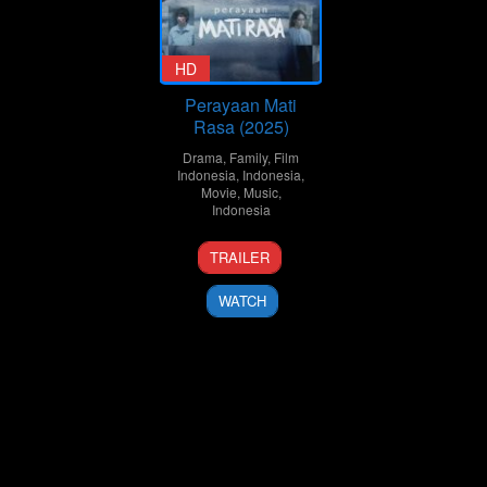
HD
Perayaan Mati
Rasa (2025)
Drama
,
Family
,
Film
Indonesia
,
Indonesia
,
Movie
,
Music
,
Indonesia
29
Umay
TRAILER
Jan
Shahab
2025
WATCH