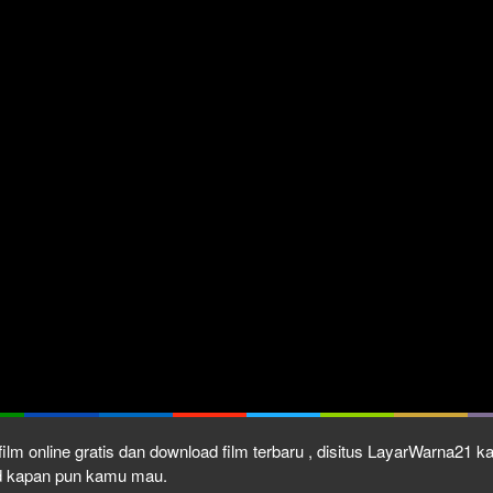
ilm online gratis dan download film terbaru , disitus LayarWarna21 
ad kapan pun kamu mau.