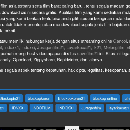
ilm asia terbaru serta film barat paling baru , tentu segala macam genr
wnload disini secara gratis. Kualitas film yang kami sediakan mulai 
usi yang kami berikan tentu bisa anda pilih sesuai keinginan mulai 
 untuk tidak menonton atau mendownload segala jenis film bajakan 
k terkait.
atau memiliki hubungan kerja dengan situs streaming online
Ganool
,
M
,
indoxx1
,
indoxxi
,
Juraganfilm21
,
Layarkaca21
,
lk21
,
Melongfilm
,
n
ak pernah meng-host video apapun di situs
savefilm21
ini. Situs ini le
Racaty, Openload, Zippyshare, Rapidvideo, dan lainnya.
 segala aspek tentang kepatuhan, hak cipta, legalitas, kesopanan, at
Bioskopin21
bioskopkeren
Bioskopkeren21
bioskop online
ci
X21
IDNXXI
INDOFILM
INDOXXI
Juraganfilm
layarkaca21
close