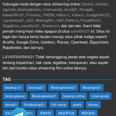
hubungan kerja dengan situs streaming online
Ganool
,
rebahin
,
cgvindo
,
bioskopkeren
,
cinemaindo
,
dunia21
,
filmapik
,
kawanfilm21
,
Fmoviez
,
FMZM
,
indoxx1
,
indoxxi
,
Juraganfilm21
,
Layarkaca21
,
lk21
,
Melongfilm
,
nb21
,
Pahe in
,
Pusatfilm21
,
Sogafime
,
savefilm21
,
Streamxxi
, dan lain-lain. Kami tidak
pernah meng-host video apapun di situs
savefilm21
ini. Situs ini
legal dan hanya berisi tautan menuju situs pihak ketiga seperti
Acefile, Google Drive, Uptobox, Racaty, Openload, Zippyshare,
Rapidvideo, dan lainnya.
LAYARWARNA21
Tidak bertanggung jawab atas segala aspek
tentang kepatuhan, hak cipta, legalitas, kesopanan, atau aspek
lain dari konten situs streaming film online lainnya.
TAG
bioskop 21
bioskop21
BioskopGratis21
Bioskopin21
bioskopkeren
Bioskopkeren21
bioskop online
cinemaindo
dunia21
filmbioskop21
full movie
gratis
hitman
IDLIX
IDLIX21
IDNXXI
INDOFILM
INDOXXI