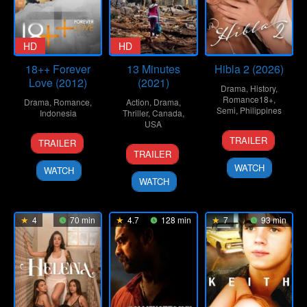
HD
HD
18++ Forever
13 Minutes
Hibla 2 (2026)
Love (2012)
(2021)
Drama
,
History
,
Romance18+
,
Drama
,
Romance
,
Action
,
Drama
,
Semi
,
Philippines
Indonesia
Thriller
,
Canada
,
USA
30
Topel
12
Nayato
TRAILER
TRAILER
29
Lindsay
Jun
Lee
Jul
Fio
TRAILER
Oct
Gossling
2026
2012
Nuala
WATCH
WATCH
2021
WATCH
4
70 min
4.7
128 min
7
93 min