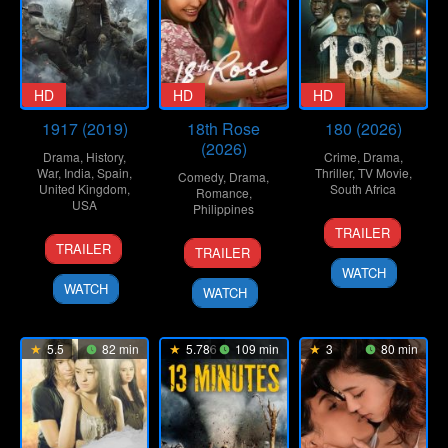
HD
HD
HD
1917 (2019)
18th Rose
180 (2026)
(2026)
Drama
,
History
,
Crime
,
Drama
,
War
,
India
,
Spain
,
Thriller
,
TV Movie
,
Comedy
,
Drama
,
United Kingdom
,
South Africa
Romance
,
USA
Philippines
16
Alex
TRAILER
25
Joey
9
Dolly
Apr
Yazbek
TRAILER
TRAILER
Dec
Coughlin
Apr
Dulu
2026
WATCH
2019
2026
WATCH
WATCH
5.5
82 min
5.786
109 min
3
80 min